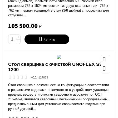
(30x60 дюймов). Возможности ArcStation 60: Рабочий стол
размером 762 х 1524 мм состоит из двух стальных плит 762 х
762 мм, первая толщиной 9,5 мм (3/8 дюйма) с прорезями для
струбцин...
105 500.00
Р
+
Купить
−
Стол сварщика с очисткой UNOFLEX SSB-
1200
КОД:
127863
Стол сварщика с возможностью конфигурации в соответствии
с решаемыми задачами, в комплекте с устройством удаления
вредных веществ и очистки сварочного аэрозоля по ГОСТ
21694-94, является сварочным механическим оборудованием,
предназначенным для установки свариваемого изделия при
ручной дуговой...